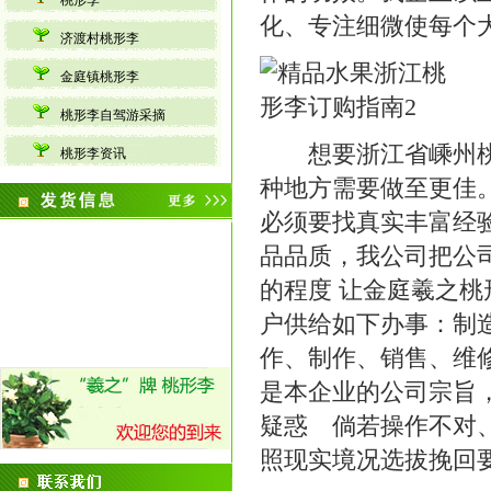
桃形李
化、专注细微使每个
济渡村桃形李
金庭镇桃形李
桃形李自驾游采摘
想要浙江省嵊州桃形
桃形李资讯
种地方需要做至更佳
必须要找真实丰富经
品品质，我公司把公
的程度 让金庭羲之
户供给如下办事：制
作、制作、销售、维
是本企业的公司宗旨
疑惑 倘若操作不对
照现实境况选拔挽回