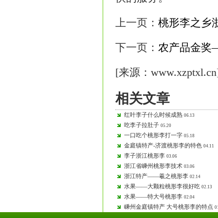
上一页：
桃形李之乡
下一页：
农产品金奖
[来源：www.xzptxl.cn
相关文章
红叶李子什么时候成熟
06.13
吃李子拉肚子
05.20
一口吃个桃形李打一字
05.18
金庭镇特产-济渡桃形李的特色
04.11
李子浙江桃形李
03.06
浙江省嵊州桃形李技术
03.06
浙江特产——羲之桃形李
02.14
水果——大颗粒桃形李很好吃
02.13
水果——特大号桃形李
02.04
嵊州金庭镇特产 大号桃形李的特点
0