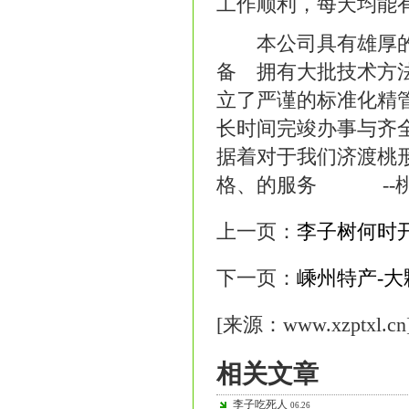
工作顺利，每天均能
本公司具有雄厚的能
备 拥有大批技术方
立了严谨的标准化精
长时间完竣办事与齐
据着对于我们济渡桃
格、的服务 --桃
上一页：
李子树何时
下一页：
嵊州特产-
[来源：www.xzptxl.cn
相关文章
李子吃死人
06.26