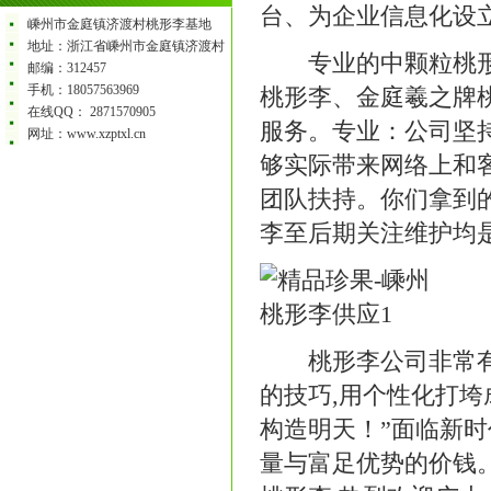
台、为企业信息化设
嵊州市金庭镇济渡村桃形李基地
地址：浙江省嵊州市金庭镇济渡村
专业的中颗粒桃形李
邮编：312457
手机：18057563969
桃形李、金庭羲之牌
在线QQ： 2871570905
服务。专业：公司坚
网址：www.xzptxl.cn
够实际带来网络上和
团队扶持。你们拿到
李至后期关注维护均
桃形李公司非常有信
的技巧,用个性化打
构造明天！”面临新
量与富足优势的价钱