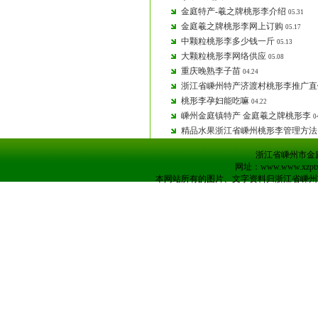
金庭特产-羲之牌桃形李介绍
05.31
金庭羲之牌桃形李网上订购
05.17
中颗粒桃形李多少钱一斤
05.13
大颗粒桃形李网络供应
05.08
重庆晚熟李子苗
04.24
浙江省嵊州特产济渡村桃形李推广直
桃形李孕妇能吃嘛
04.22
嵊州金庭镇特产 金庭羲之牌桃形李
0
精品水果浙江省嵊州桃形李管理方法
浙江省嵊州市金庭镇
网址：www.www.xzpt
本网站所有的图片、文字资料归浙江省嵊州