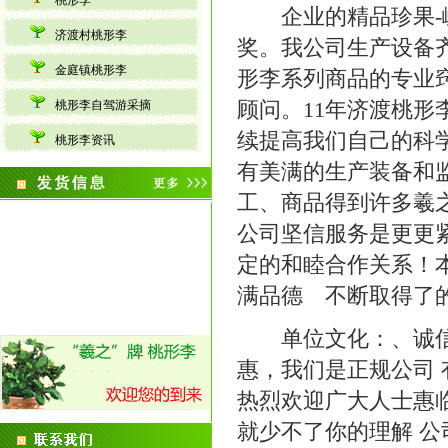
桃形李
企业的精品珍果-嵊
济渡村桃形李
奖。我公司生产设备
金庭镇桃形李
形李系列商品的专业
顾问。11年济渡桃
桃形李自驾游采摘
续提高我们自己的科
桃形李资讯
有美满的生产装备和
工、商品得到许多羲
公司坚信服务是更更
定的和睦合作关系！
满品德 不断取得了
单位文化：、诚信、
惠，我们是正规公司 
热烈欢迎广大人士惠
就少不了你的理解 