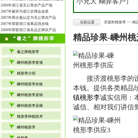
小充大 糊弄客户）
2006年浙江省无公害农产品产地
2007年被评为浙江农博会金奖
2007年再次被认定为无公害农产品
当前位置
济渡村桃形李
>> 
2007年荣获浙江省果品强乡镇
2008年荣获浙江省名品正牌农产品
精品珍果-嵊州
羲之牌桃形李
嵊州桃形李奖项
桃形李介绍
接济渡桃形李的设计
嵊州桃形李价格
本钱。提供各类精品珍
嵊州桃形李直销
镇桃形李
诚实信用：
诚信、相对我们讲信
嵊州桃形李采摘
桃形李种植技术
嵊州桃形李