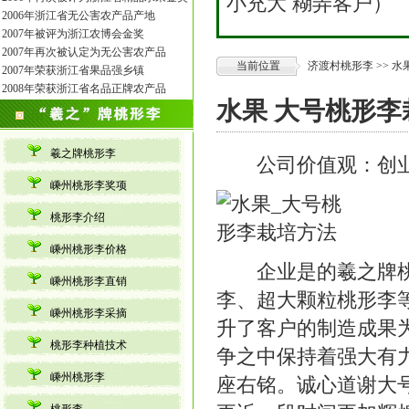
小充大 糊弄客户）
2006年浙江省无公害农产品产地
2007年被评为浙江农博会金奖
2007年再次被认定为无公害农产品
当前位置
济渡村桃形李
>> 
2007年荣获浙江省果品强乡镇
2008年荣获浙江省名品正牌农产品
水果 大号桃形李
羲之牌桃形李
公司价值观：创业
嵊州桃形李奖项
桃形李介绍
嵊州桃形李价格
企业是的羲之牌桃形
嵊州桃形李直销
李、超大颗粒桃形李
嵊州桃形李采摘
升了客户的制造成果
桃形李种植技术
争之中保持着强大有
嵊州桃形李
座右铭。诚心道谢大