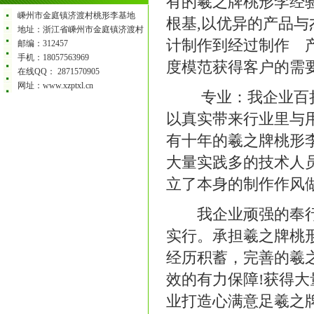
有的羲之牌桃形李经
嵊州市金庭镇济渡村桃形李基地
根基,以优异的产品
地址：浙江省嵊州市金庭镇济渡村
计制作到经过制作 
邮编：312457
手机：18057563969
度模范获得客户的需
在线QQ： 2871570905
网址：www.xzptxl.cn
专业：我企业百折不
以真实带来行业里与
有十年的羲之牌桃形李
大量实践多的技术人
立了本身的制作作风
我企业顽强的奉行羲
实行。承担羲之牌桃
经历积蓄，完善的羲
效的有力保障!获得大
业打造心满意足羲之