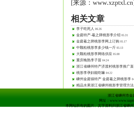
[来源：www.xzptxl.cn
相关文章
李子吃死人
06.26
金庭特产-羲之牌桃形李介绍
05.31
金庭羲之牌桃形李网上订购
05.17
中颗粒桃形李多少钱一斤
05.13
大颗粒桃形李网络供应
05.08
重庆晚熟李子苗
04.24
浙江省嵊州特产济渡村桃形李推广直
桃形李孕妇能吃嘛
04.22
嵊州金庭镇特产 金庭羲之牌桃形李
0
精品水果浙江省嵊州桃形李管理方法
浙江省嵊州市金庭镇
网址：www.www.xzpt
本网站所有的图片、文字资料归浙江省嵊州