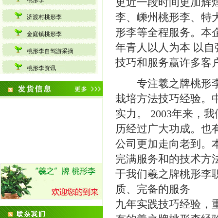
更近一段时间更加辉
桃形李
李、嵊州桃形李、特
济渡村桃形李
形李等全程服务。本
金庭镇桃形李
年青人以人为本 以自
桃形李自驾游采摘
技巧和服务赢许多客
桃形李资讯
专注羲之牌桃形李、
栽培方法技巧经验。
实力。 2003年来
历经过广大功成。也
公司更加走向老到。
完满服务和的技术方
于我们羲之牌桃形李职
质、完备的服务 -
九年实践技巧经验，